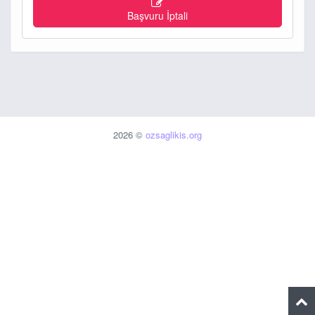
Başvuru İptali
2026 ©
ozsaglikis.org